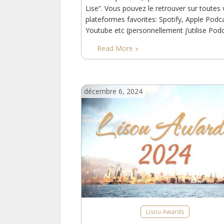
Lise”. Vous pouvez le retrouver sur toutes
plateformes favorites: Spotify, Apple Podc
Youtube etc (personnellement j’utilise Pod
Addict). Si vous ne le trouvez pas dans vot
Read More »
application favorite, mettez-moi un petit
commentaire pour que je le rajoute! Si vo
n’écoutez pas de…
décembre 6, 2024
Lisou Awards