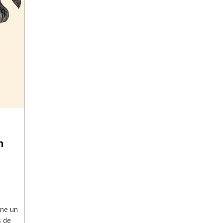
n
ine un
s de