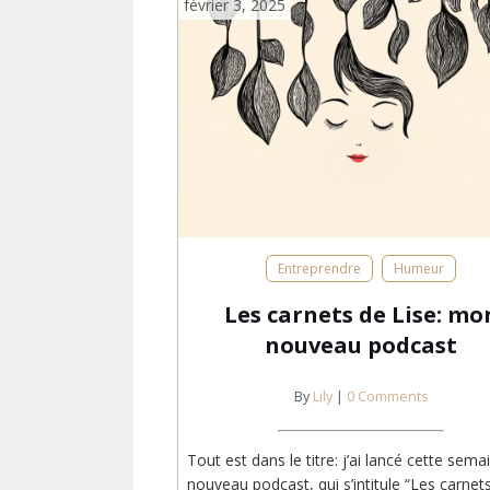
février 3, 2025
Entreprendre
Humeur
Les carnets de Lise: mo
nouveau podcast
By
Lily
|
0 Comments
Tout est dans le titre: j’ai lancé cette sema
nouveau podcast, qui s’intitule “Les carnet