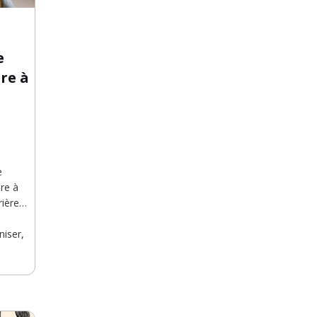
e
re à
e
bre à
rière…
niser,
Bon, il