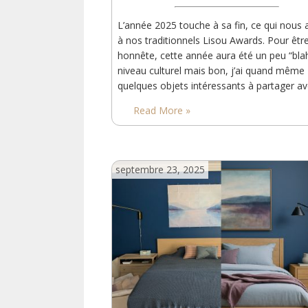
L’année 2025 touche à sa fin, ce qui nous
à nos traditionnels Lisou Awards. Pour êtr
honnête, cette année aura été un peu “bla
niveau culturel mais bon, j’ai quand même
quelques objets intéressants à partager a
vous. Meilleur livre Contrairement à l’anné
Read More »
dernière, j’ai moins lu et surtout, j’ai passé
de temps sur des livres avec…
septembre 23, 2025