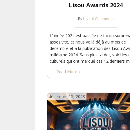
Lisou Awards 2024
By
Lily
|
0 Comments
L’année 2024 est passée de façon surpren
assez vite, et nous voilà déjà au mois de
décembre et à la publication des Lisou Aw
millésime 2024. Sans plus tarder, voici les 
culturels qui ont marqué ces 12 derniers m
Meilleur roman Le roman qui est resté le p
Read More »
avec moi cette année est Prophet Song, d
Lynch (Le…
décembre 15, 2023