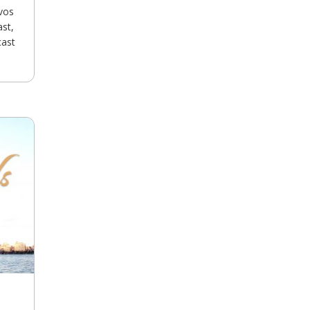
 vos
ast,
cast
re
us