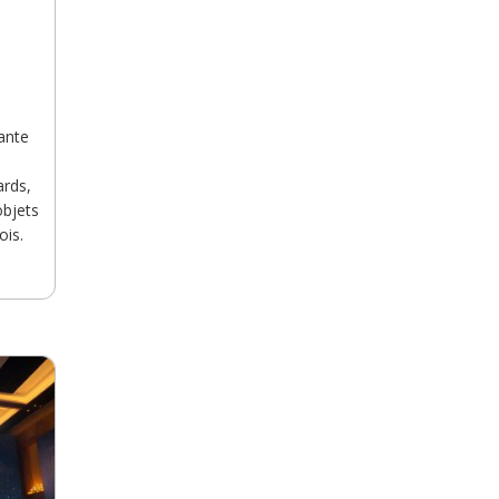
ante
ards,
objets
ois.
lus
e Paul