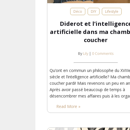
Déco
DIY
Lifestyle
Diderot et l’intelligenc
artificielle dans ma chamb
coucher
By
Lily
|
0 Comments
Qu’ont en commun un philosophe du XVIII
siècle et l’intelligence artificielle? Ma cham
coucher pardi! Mais revenons un peu en ar
Après avoir passé beaucoup de temps à
désencombrer mes affaires puis à les orga
j’en suis à l’étape “rendre la maison belle”. 
Read More »
faut dire aussi que j’ai le temps et que j’en
profite! La dernière victime…