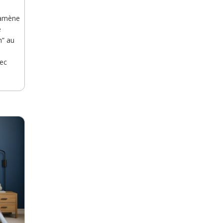
 amène
e
h” au
vec
e
 trop