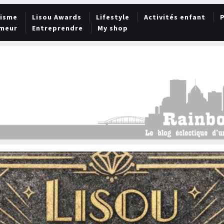
lisme
Lisou Awards
Lifestyle
Activités enfant
P
meur
Entreprendre
My shop